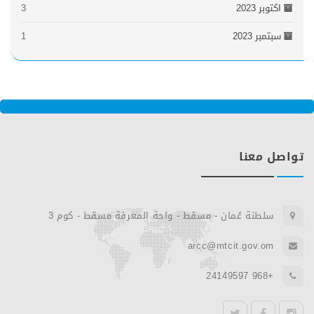
اكتوبر 2023
3
سبتمبر 2023
1
تواصل معنا
سلطنة عُمان - مسقط - واحة المعرفة مسقط - كوم 3
arcc@mtcit.gov.om
+968 24149597