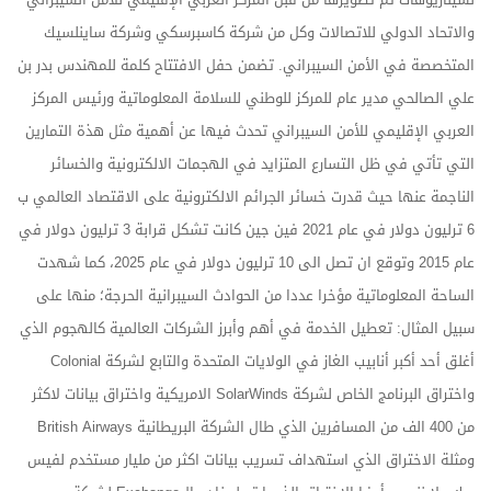
والاتحاد الدولي للاتصالات وكل من شركة كاسبرسكي وشركة ساينلسيك
المتخصصة في الأمن السيبراني. تضمن حفل الافتتاح كلمة للمهندس بدر بن
علي الصالحي مدير عام للمركز للوطني للسلامة المعلوماتية ورئيس المركز
العربي الإقليمي للأمن السيبراني تحدث فيها عن أهمية مثل هذة التمارين
التي تأتي في ظل التسارع المتزايد في الهجمات الالكترونية والخسائر
الناجمة عنها حيث قدرت خسائر الجرائم الالكترونية على الاقتصاد العالمي ب
6 ترليون دولار في عام 2021 فين جين كانت تشكل قرابة 3 ترليون دولار في
عام 2015 وتوقع ان تصل الى 10 ترليون دولار في عام 2025، كما شهدت
الساحة المعلوماتية مؤخرا عددا من الحوادث السيبرانية الحرجة؛ منها على
سبيل المثال: تعطيل الخدمة في أهم وأبرز الشركات العالمية كالهجوم الذي
أغلق أحد أكبر أنابيب الغاز في الولايات المتحدة والتابع لشركة Colonial
واختراق البرنامج الخاص لشركة SolarWinds الامريكية واختراق بيانات لاكثر
من 400 الف من المسافرين الذي طال الشركة البريطانية British Airways
ومثلة الاختراق الذي استهداف تسريب بيانات اكثر من مليار مستخدم لفيس