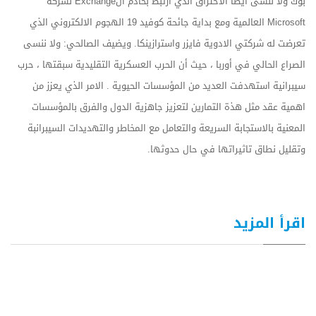
بوك ولا ننسى أيضا الاختراق الذي ارتبط بخادم الExchange لشركة
Microsoft العالمية ومع بداية جائحة كوفيد 19 الهجوم الالكتروني الذي
تعرضت له شركتي الادوية فايزر واسترازينكا. ويضيف الصالحي: ولا ننسى
الصراع الحالي في أوربا ، حيث أن الحرب العسكرية التقليدية سبقتها ، حرب
سيبرانية استهدفت العديد من المؤسسات الحيوية . الامر الذي يعزز من
اهمية عقد مثل هذة التمارين لتعزيز جاهزية الدول والفرق بالمؤسسات
المعنية بالاستجابة السريعة والتعامل مع المخاطر والتهديدات السيبرانبة
وتقليل نطاق تاثيراتها في حال حدوثها.
اقرأ المزيد