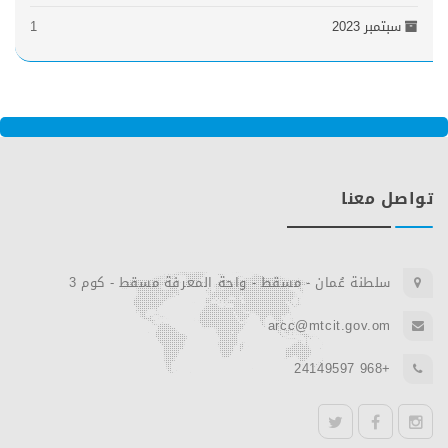
سبتمبر 2023
1
تواصل معنا
سلطنة عُمان - مسقط - واحة المعرفة مسقط - كوم 3
arcc@mtcit.gov.om
+968 24149597