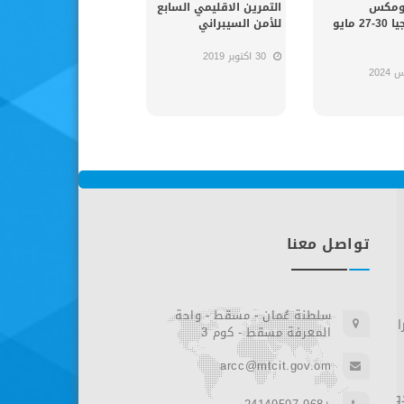
ومكس
التمرين الاقليمي السابع
للتكنولوجيا 30-27 مايو
للأمن السيبراني
30 اكتوبر 2019
تواصل معنا
Sun Feb 11 06:36:42 2018
سلطنة عُمان - مسقط - واحة
اني
المعرفة مسقط - كوم 3
arcc@mtcit.gov.om
Tips For Teachers and Educators ...
Tips For Parents, Before you give 
#SID2018
child a new internet connected dev