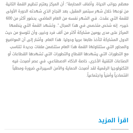
معظم جوانب الحياة. وأضاف المحارمة”: أن المركز يعتزم تنظيم القمة الثانية
من نوعها خلال شهر سبتمبر المقبل، بعد النجاح الذي شهدته الدورة الأولى
للقمة التي عقدت. في الشهر نفسه من العام الماضي، بحضور أكثر من 600
خبير». إنه شخص متخصص في هذا المجال.”. وتشهد القمة التي ينظمها
المركز على مدى يومين مشاركة أكثر من ألف فرد وخبير، وأن تتوسع من حيث
الدول المشاركة لتأخذ طابعا عربيا ودوليا. هذا العام. وأشار إلى أن المواضيع
والمحاور التي ستتناولها القمة هذا العام ستتضمن ملفات جديدة تتناسب
مع التطورات التي يشهدها القطاع والتطورات التي تشهدها القطاعات أو
الصناعات التقنية الأخرى، خاصة الذكاء الاصطناعي، في عصر أصبحت فيه
التكنولوجيا الرقمية لقد أصبحت الحماية والأمن السيبراني ضرورة ومطلباً
اقتصادياً وأمنياً واجتماعياً.
اقرأ المزيد