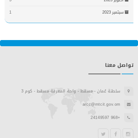
سبتمبر 2023
1
تواصل معنا
سلطنة عُمان - مسقط - واحة المعرفة مسقط - كوم 3
arcc@mtcit.gov.om
+968 24149597