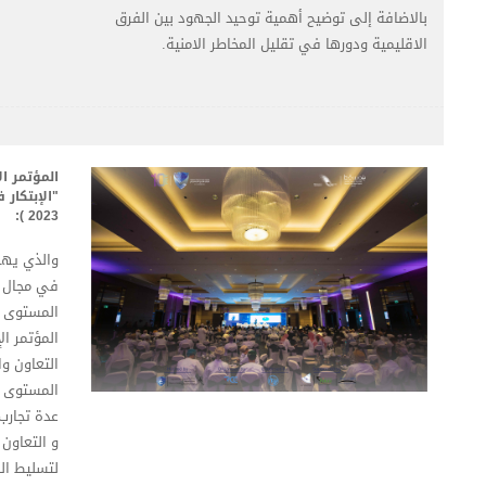
بالاضافة إلى توضيح أهمية توحيد الجهود بين الفرق
الاقليمية ودورها في تقليل المخاطر الامنية.
المؤتمر ا
2023 ):
والذي يهد
في مجال ا
المستوى ا
المؤتمر ا
التعاون وا
المستوى ا
عدة تجارب
و التعاون 
لتسليط الض