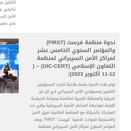
للتقليل م
تكاملي، و
الأمن السي
على صعيد 
ندوة منظمة فرست (FIRST)
والمؤتمر السنوي الخامس عشر
لمراكز الأمن السيبراني لمنظمة
التعاون الإسلامي (OIC-CERT) – (
11-12 أكتوبر 2023):
توفر هذه الندوة منصة ملائمة لكبراء المسؤولين
التقنيين ومسؤولي الأمن السيبراني في كل من
افريقيا والمنطقة العربية لمناقشة وصياغة السياسة
اللازمة لمواجهة المخاطر الأمنية السيبرانية وهي احد
المبادرات بالشراكة مع المنظمة العالمية لفرق الامن
والاستجابة للحوادث الامنية "فيرست" FIRST. ويعد
المؤتمر السنوي لمراكز الأمن السيبراني لمنظمة