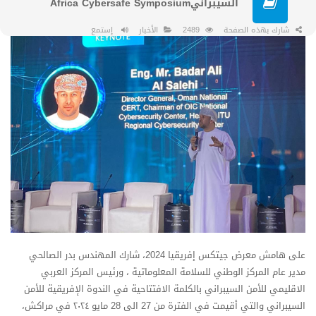
السيبرانيAfrica Cybersafe Symposium
شارك بهذه الصفحة
2489
الأخبار
إستمع
على هامش معرض جيتكس إفريقيا 2024، شارك المهندس بدر الصالحي
مدير عام المركز الوطني للسلامة المعلوماتية ، ورئيس المركز العربي
الاقليمي للأمن السيبراني بالكلمة الافتتاحية في الندوة الإفريقية للأمن
السيبراني والتي أقيمت في الفترة من 27 الى 28 مايو ٢٠٢٤ في مراكش،