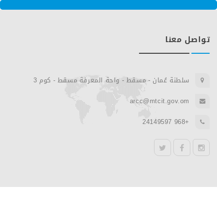
تواصل معنا
سلطنة عُمان - مسقط - واحة المعرفة مسقط - كوم 3
arcc@mtcit.gov.om
+968 24149597
twitter
facebook
instagram
© جميع الحقوق محفوظة لـ
المركز العربي الإقليمي للأمن السيبراني